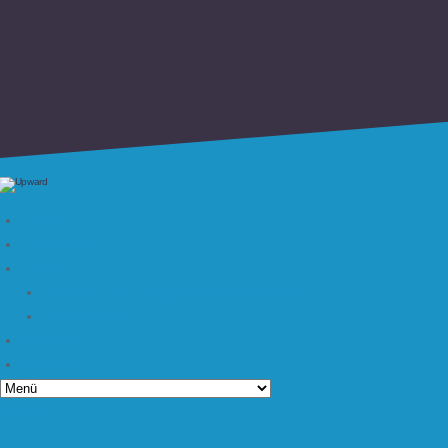
Home
Portfolio
Blog
Kontakt
Datenschutzerklärung
Impressum
Profil
Liefergebiet
Preise
Preisrechner / Bestellung / Notbetankung
Schmierstoffe
Anfrage
Angebote
Home